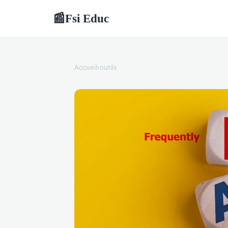
Fsi Educ
📰
Accueil
›
outils