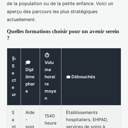
de la population ou de la petite enfance. Voici un
aperçu des parcours les plus stratégiques
actuellement.
Quelles formations choisir pour un avenir serein
?
⏱️
🩺
🎓
Volu
S
Dipl
me
e
ôme
horai
💼 Débouchés
ct
phar
re
e
e
moye
ur
n
S
Aide
Établissements
1540
a
-
hospitaliers, EHPAD,
heure
nt
soig
services de soins à