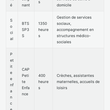
s
é
nant
domicile
Gestion de services
S
BTS
1350
sociaux,
o
SP3
heure
accompagnement en
ci
S
s
structures médico-
al
sociales
P
et
it
CAP
e
Peti
400
Crèches, assistantes
e
te
heure
maternelles, accueils de
nf
Enfa
s
loisirs
a
nce
n
c
e