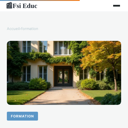
Fsi Educ
📰
Accueil
›
formation
FORMATION