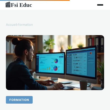
Fsi Educ
📰
Accueil
›
formation
FORMATION