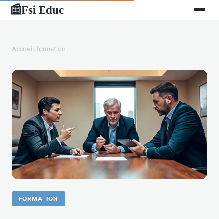
Fsi Educ
📰
Accueil
›
formation
FORMATION