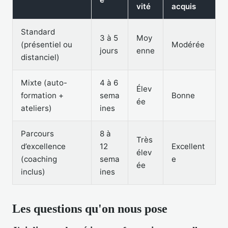
vité
acquis
Standard
3 à 5
Moy
(présentiel ou
Modérée
jours
enne
distanciel)
Mixte (auto-
4 à 6
Élev
formation +
sema
Bonne
ée
ateliers)
ines
Parcours
8 à
Très
d’excellence
12
Excellent
élev
(coaching
sema
e
ée
inclus)
ines
Les questions qu'on nous pose