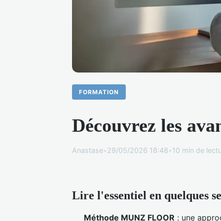
FORMATION
Découvrez les av
Anastase
•
29/05/2026 18:48
•
10 min de lect
Lire l'essentiel en quelques s
Méthode MUNZ FLOOR
: une appro