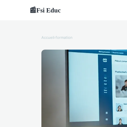
Fsi Educ
📰
Accueil
›
formation