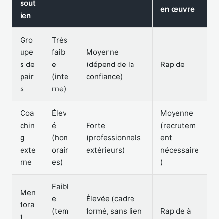
sout
en œuvre
ien
Gro
Très
upe
faibl
Moyenne
s de
e
(dépend de la
Rapide
pair
(inte
confiance)
s
rne)
Coa
Élev
Moyenne
chin
é
Forte
(recrutem
g
(hon
(professionnels
ent
exte
orair
extérieurs)
nécessaire
rne
es)
)
Faibl
Men
e
Élevée (cadre
tora
(tem
formé, sans lien
Rapide à
t