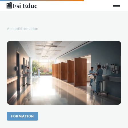
Fsi Educ
📰
Accueil
›
formation
FORMATION