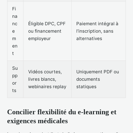
Fi
na
nc
Éligible DPC, CPF
Paiement intégral à
e
ou financement
l’inscription, sans
m
employeur
alternatives
en
t
Su
Vidéos courtes,
Uniquement PDF ou
pp
livres blancs,
documents
or
webinaires replay
statiques
ts
Concilier flexibilité du e-learning et
exigences médicales