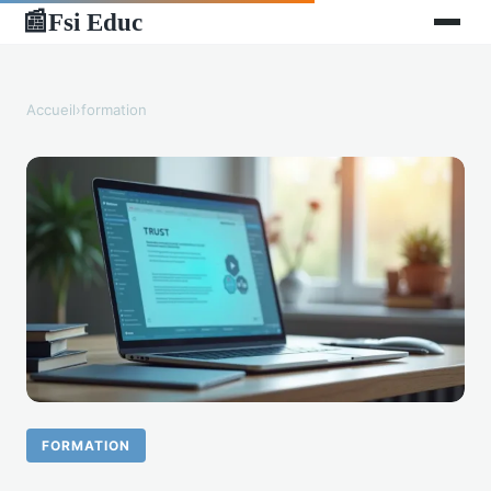
Fsi Educ
📰
Accueil
›
formation
FORMATION