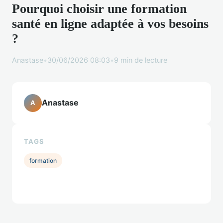
Pourquoi choisir une formation
santé en ligne adaptée à vos besoins
?
Anastase
•
30/06/2026 08:03
•
9 min de lecture
Anastase
A
TAGS
formation