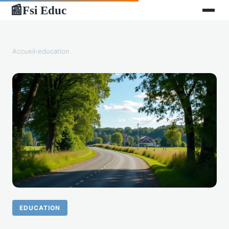
Fsi Educ
📰
Accueil
›
education
EDUCATION