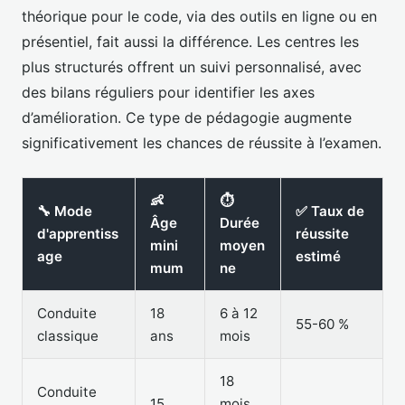
théorique pour le code, via des outils en ligne ou en
présentiel, fait aussi la différence. Les centres les
plus structurés offrent un suivi personnalisé, avec
des bilans réguliers pour identifier les axes
d’amélioration. Ce type de pédagogie augmente
significativement les chances de réussite à l’examen.
👶
⏱️
🔧 Mode
✅ Taux de
Âge
Durée
d'apprentiss
réussite
mini
moyen
age
estimé
mum
ne
Conduite
18
6 à 12
55-60 %
classique
ans
mois
18
Conduite
15
mois