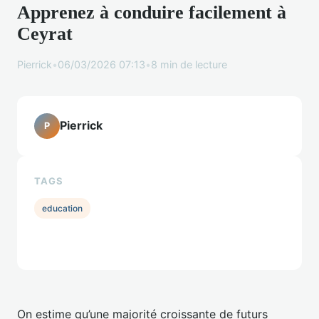
Apprenez à conduire facilement à
Ceyrat
Pierrick
•
06/03/2026 07:13
•
8 min de lecture
Pierrick
P
TAGS
education
On estime qu’une majorité croissante de futurs